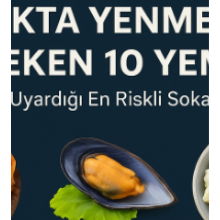
Dışarıda Asla Tüketmemeniz Gereken
Besinler
Keşke biri bize Dışarıda Asla Tüketmemeniz Gereken Besinler
Listesi verse diyenler olmuştur. Bu makaleyi bu sebeple
yazmak istedik. Okuduktan sonra çok daha fazla dikkat
edeceksiniz emin olabilirsiniz...