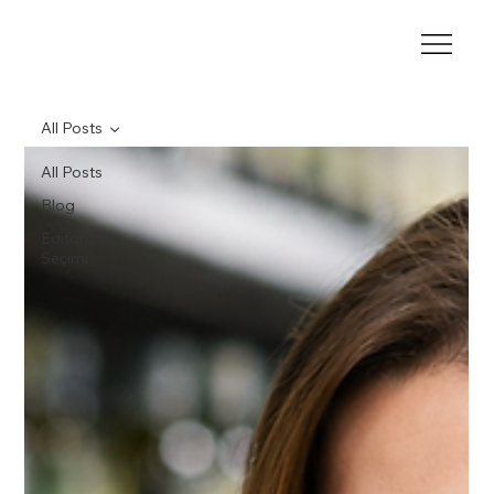
SH
CONSULTING
Built for Safer, Healthier Futures
All Posts
All Posts
Blog
Editörün
Seçimi