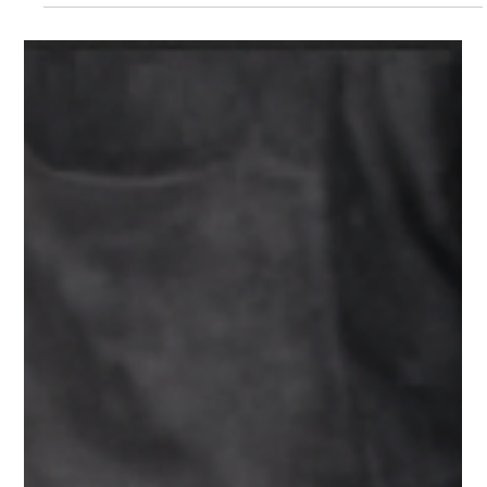
SKT mi, TETT mi? Gıdada Hayati Farkı Üç Dakikada Öğrenin!
Evet, vakit kaybetmeden çok sık karıştırılan bu konu hakkında
biraz konuşmak faydalı olacaktır...