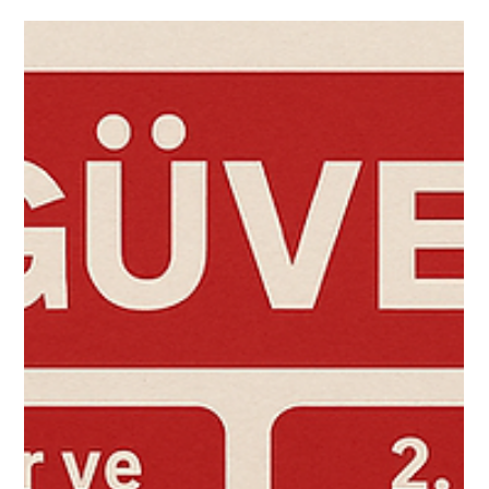
mı?
Aslında cevabı hepimiz biliyoruz. Açıkta Satılan Gıda Ürünleri
Sağlıklı mı? Kesinlikle hayır! Bugün bu konunun önemini bu
makaleyi okuduktan sonra daha iyi anlayacaksınız.
Günümüzde özellikle sokaklarda, pazar alanlarında veya
seyyar tezgâhlarda açıkta satılan gıdalar hem cazip hem de
pratik gelebilir. Ancak hijyen, güvenlik ve kontrol açısından
ciddi riskler barındırır. Bu makalede, açıkta satılan gıdaların
neden sağlıksız olduğunu, hangi tehlikeleri taşıdığını ve tüketic