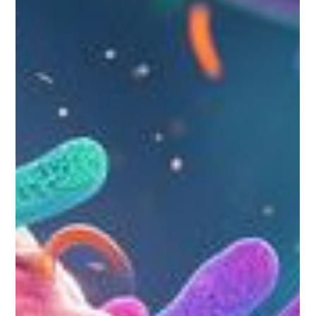
serhat agaya
17 Kas 2025
2 dakikada okunur
Sokakta Yenmemesi Gereken 10
Yemek!
Keşke elimizde bir liste olsa ve dışarıda gıda tüketirken daha
dikkatli olsak diyorsanız. Sokakta Yenmemesi Gereken 10
Yemek! Bu makaleyi mutlaka okumalısınız.