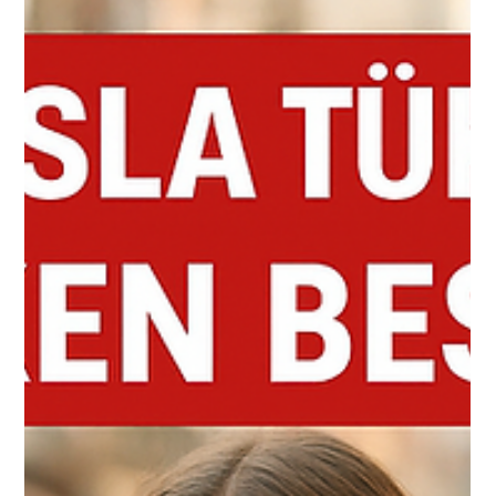
Gıda Güvenliği Nedir?
Özellikle son zamanlarda sıkça bahsedilen bir konu... Gıda
Güvenliği. Peki, Gıda Güvenliği Nedir? Bu konu hakkında ne
kadar bilgi sahibisiniz? Evet, öğrendikçe ufkunuzu geliştirecek
bir makale ile yakınınızdayız...