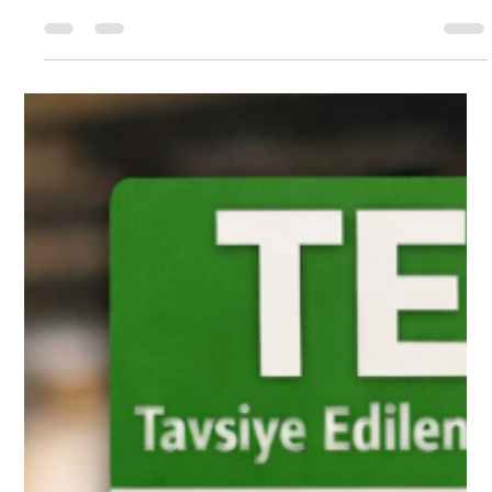
Taklit ve Tağşiş Yapılan Gıdalar, Gıda Güvenliğimiz tehlikeye
atan bizleri adeta çaresiz bırakan ürünlerdir. Gıda güvenliği,
modern toplumların en önemli konularından biridir. İnsanlar
satın aldıkları ürünlerin güvenli, sağlıklı ve etik üretim
süreçlerinden geçmiş olmasını bekler. Ancak gıda sektöründe
zaman zaman karşılaşılan taklit ve tağşiş uygulamaları, hem
tüketici sağlığını hem de güvenilir üreticileri tehdit eden ciddi
bir sorundur...