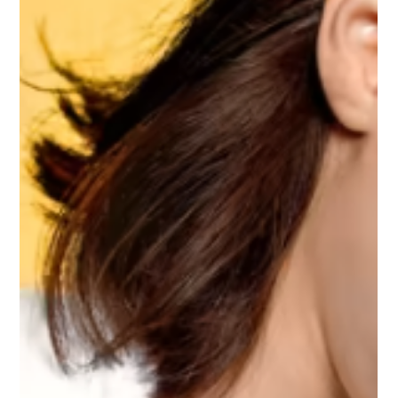
serhat agaya
27 May 2025
3 dakikada okunur
Mikroplar ve Bakteriler
Mikroplar ve Bakteriler sıklıkla birbiri yerine terim olarak
kullanılırlar. Ve karıştırılırlar. Bugün bu konu hakkında bilimsel
ama anlaşılır bir bilgi vermek isteriz.